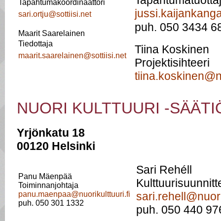
Tapahtumakoordinaattori
jussi.kaijankang
sari.ortju@sottiisi.net
puh. 050 3434 6
Maarit Saarelainen
Tiedottaja
Tiina Koskinen
maarit.saarelainen@sottiisi.net
Projektisihteeri
tiina.koskinen@n
NUORI KULTTUURI -SÄÄTI
Yrjönkatu 18
00120 Helsinki
Sari Rehéll
Panu Mäenpää
Kulttuurisuunnitte
Toiminnanjohtaja
panu.maenpaa@nuorikulttuuri.fi
sari.rehell@nuorik
puh. 050 301 1332
puh. 050 440 97