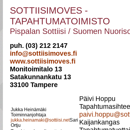
SOTTIISIMOVES -
TAPAHTUMATOIMISTO
Pispalan Sottiisi / Suomen Nuoris
puh. (03) 212 2147
info@sottiisimoves.fi
www.sottiisimoves.fi
Monitoimitalo 13
Satakunnankatu 13
33100 Tampere
Päivi Hoppu
Tapahtumasihtee
Jukka Heinämäki
paivi.hoppu@sotti
Toiminnanjohtaja
jukka.heinamaki@sottiisi.net
Sari
Kaijankangas
Ortju
Tapahtumatuotta